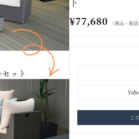
ト
¥77,680
（税込・配送
Ya
こ